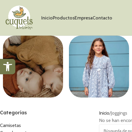
Inicio
Productos
Empresa
Contacto
Abrir barra de herramientas
Jerséis
Vestidos
Categorías
Inicio
Joggings
No se han encon
Camisetas