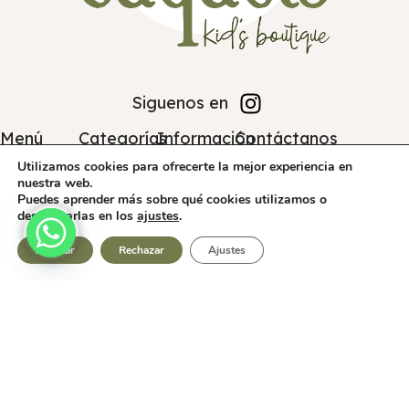
Siguenos en
Menú
Categorías
Información
Contáctanos
Inicio
Accesorios
Políticas de
Correo:
Utilizamos cookies para ofrecerte la mejor experiencia en
nuestra web.
Productos
Jerséis
Devoluciones
cuquetskids@gmail.com
Puedes aprender más sobre qué cookies utilizamos o
Ofertas
Juguetes
Políticas de
Teléfono:
desactivarlas en los
ajustes
.
Outlet
Leggings
Privacidad
649 979 611
0
Aceptar
Rechazar
Ajustes
Empresa
Leotardos
Políticas de
Dirección:
Tienda
Filtros
Lista de deseos
Carrito
Mi cuenta
Enterizos
Cookies
Carrer Cervantes, 71,
Vestidos
Accesibilidad
03420 Castalla, Alicante
Zapatillas
Aviso Legal
Contacto