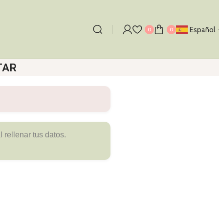
Español
0
0
TAR
 rellenar tus datos.