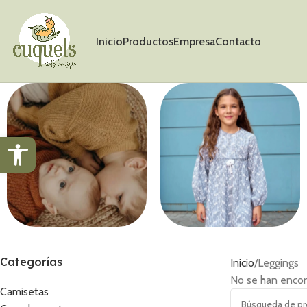
Inicio
Productos
Empresa
Contacto
Abrir barra de herramientas
Jerséis
Vestidos
Categorías
Inicio
Leggings
No se han encon
Camisetas