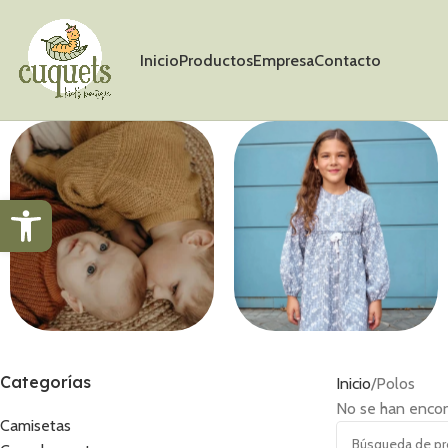
Inicio
Productos
Empresa
Contacto
Abrir barra de herramientas
Jerséis
Vestidos
Categorías
Inicio
Polos
No se han encon
Camisetas