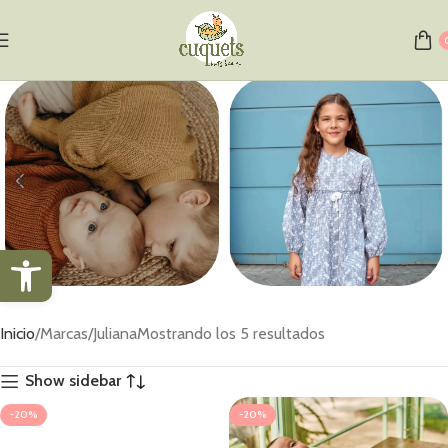
Abrir barra de herramientas
Jerséis
Vestidos
Inicio
Marcas
Juliana
Mostrando los 5 resultados
1 producto
1 producto
Show sidebar
-20%
-20%