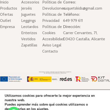
Inicio
Accesorios
Políticas de
Correo:
Productos
Jerséis
Devoluciones
cuquetskids@gmail.com
Ofertas
Juguetes
Políticas de
Teléfono:
Outlet
Leggings
Privacidad
649 979 611
Empresa
Leotardos
Políticas de
Dirección:
Enterizos
Cookies
Carrer Cervantes, 71,
Vestidos
Accesibilidad
03420 Castalla, Alicante
Zapatillas
Aviso Legal
Contacto
Cuquets Kid´s Boutique © Copyright 2025. Todos los derechos
Utilizamos cookies para ofrecerte la mejor experiencia en
Reservados.
nuestra web.
Puedes aprender más sobre qué cookies utilizamos o
desactivarlas en los
ajustes
.