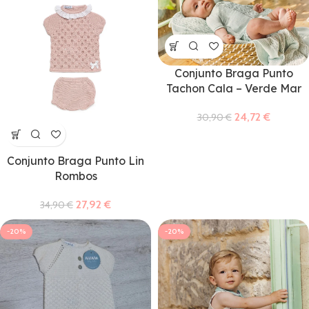
Conjunto Braga Punto
Tachon Cala – Verde Mar
24,72
€
30,90
€
Conjunto Braga Punto Lin
Rombos
27,92
€
34,90
€
-20%
-20%