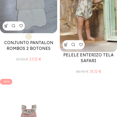
CONJUNTO PANTALON
ROMBOS 2 BOTONES
PELELE ENTERIZO TELA
27,12
€
33,90
€
SAFARI
31,12
€
38,90
€
-20%