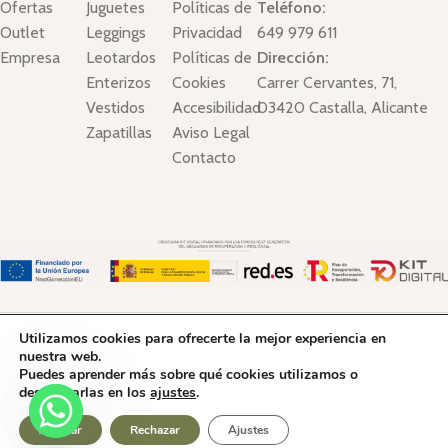
Ofertas
Juguetes
Políticas de
Teléfono:
Outlet
Leggings
Privacidad
649 979 611
Empresa
Leotardos
Políticas de
Dirección:
Enterizos
Cookies
Carrer Cervantes, 71,
Vestidos
Accesibilidad
03420 Castalla, Alicante
Zapatillas
Aviso Legal
Contacto
Cuquets Kid´s Boutique © Copyright 2025. Todos los derechos
Utilizamos cookies para ofrecerte la mejor experiencia en
Reservados.
nuestra web.
Puedes aprender más sobre qué cookies utilizamos o
desactivarlas en los
ajustes
.
0
Aceptar
Rechazar
Ajustes