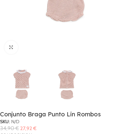
Haga Click para agrandar
Conjunto Braga Punto Lin Rombos
SKU:
N/D
34,90
€
27,92
€