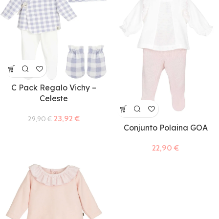
C Pack Regalo Vichy –
Celeste
23,92
€
29,90
€
Conjunto Polaina GOA
22,90
€