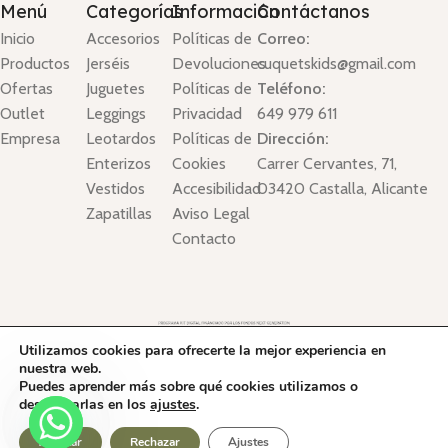
Menú
Categorías
Información
Contáctanos
Inicio
Accesorios
Políticas de
Correo:
Productos
Jerséis
Devoluciones
cuquetskids@gmail.com
Ofertas
Juguetes
Políticas de
Teléfono:
Outlet
Leggings
Privacidad
649 979 611
Empresa
Leotardos
Políticas de
Dirección:
Enterizos
Cookies
Carrer Cervantes, 71,
Vestidos
Accesibilidad
03420 Castalla, Alicante
Zapatillas
Aviso Legal
Contacto
Utilizamos cookies para ofrecerte la mejor experiencia en
nuestra web.
Puedes aprender más sobre qué cookies utilizamos o
desactivarlas en los
ajustes
.
Cuquets Kid´s Boutique © Copyright 2025. Todos los derechos
Reservados.
0
Aceptar
Rechazar
Ajustes