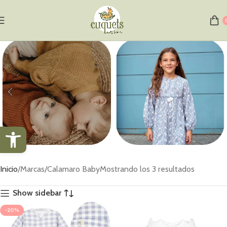
Abrir barra de herramientas
Jerséis
Vestidos
Inicio
Marcas
Calamaro Baby
Mostrando los 3 resultados
1 producto
1 producto
Show sidebar
-20%